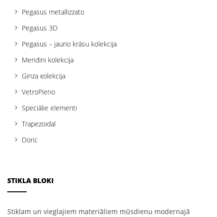
Pegasus metallizzato
Pegasus 3D
Pegasus – jauno krāsu kolekcija
Mendini kolekcija
Ginza кolekcija
VetroPieno
Speciālie elementi
Trapezoidal
Doric
STIKLA BLOKI
Stiklam un vieglajiem materiāliem mūsdienu modernajā