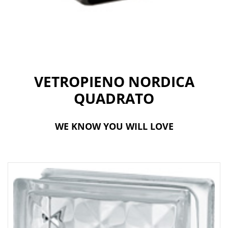
t
i
o
n
VETROPIENO NORDICA
QUADRATO
WE KNOW YOU WILL LOVE