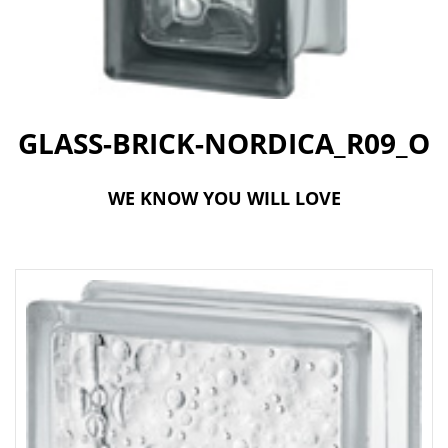
t
i
o
n
GLASS-BRICK-NORDICA_R09_O
WE KNOW YOU WILL LOVE