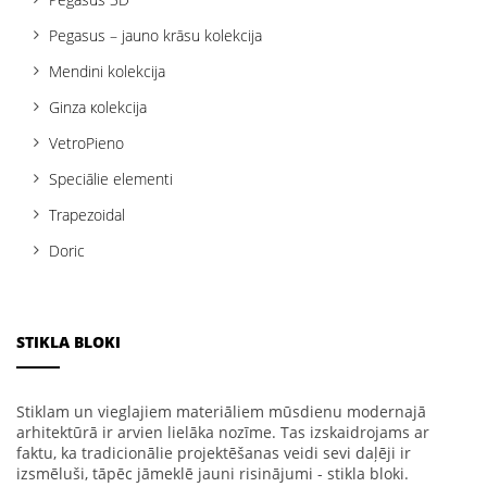
Pegasus – jauno krāsu kolekcija
Mendini kolekcija
Ginza кolekcija
VetroPieno
Speciālie elementi
Trapezoidal
Doric
STIKLA BLOKI
Stiklam un vieglajiem materiāliem mūsdienu modernajā
arhitektūrā ir arvien lielāka nozīme. Tas izskaidrojams ar
faktu, ka tradicionālie projektēšanas veidi sevi daļēji ir
izsmēluši, tāpēc jāmeklē jauni risinājumi - stikla bloki.