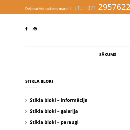
S
295762
T.: +371
k
Dekoratīvie apdares materiāli |
i
p
EVINNI
t
o
m
a
i
n
SĀKUMS
c
o
n
t
e
STIKLA BLOKI
n
t
Stikla bloki – informācija
Stikla bloki – galerija
Stikla bloki – paraugi