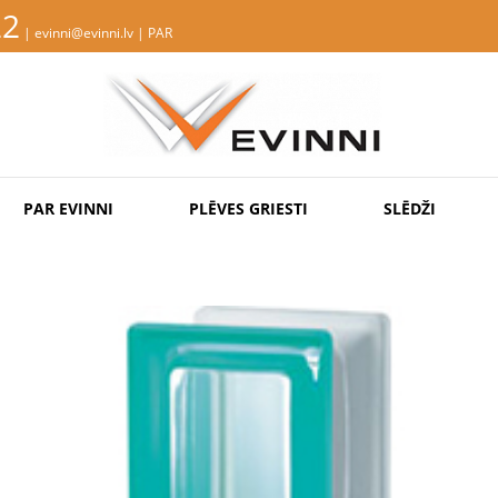
22
| evinni@evinni.lv |
PAR
PAR EVINNI
PLĒVES GRIESTI
SLĒDŽI