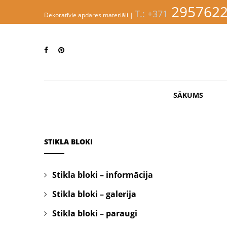
S
295762
T.: +371
k
Dekoratīvie apdares materiāli |
i
p
EVINNI
t
o
m
a
i
n
SĀKUMS
c
o
n
t
e
STIKLA BLOKI
n
t
Stikla bloki – informācija
Stikla bloki – galerija
Stikla bloki – paraugi