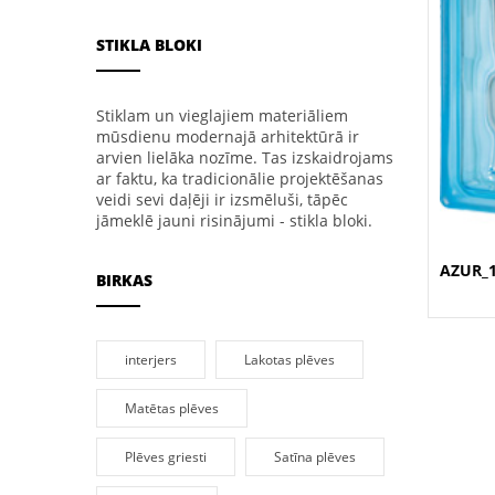
STIKLA BLOKI
Stiklam un vieglajiem materiāliem
mūsdienu modernajā arhitektūrā ir
arvien lielāka nozīme. Tas izskaidrojams
ar faktu, ka tradicionālie projektēšanas
veidi sevi daļēji ir izsmēluši, tāpēc
jāmeklē jauni risinājumi - stikla bloki.
AZUR_
BIRKAS
interjers
Lakotas plēves
Matētas plēves
Plēves griesti
Satīna plēves