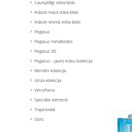
Caurspīdīgi stikla bloki
Krāsoti masā stikla bloki
Krāsoti virsmā stikla bloki
Pegasus
Pegasus metallizzato
Pegasus 3D
Pegasus – jauno krāsu kolekcija
Mendini kolekcija
Ginza кolekcija
VetroPieno
Speciālie elementi
Trapezoidal
Doric