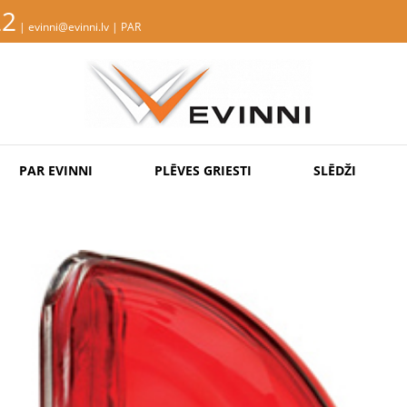
22
| evinni@evinni.lv |
PAR
PAR EVINNI
PLĒVES GRIESTI
SLĒDŽI