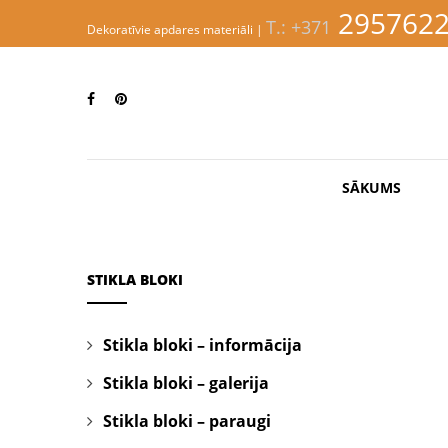
S
295762
T.: +371
k
Dekoratīvie apdares materiāli |
i
p
EVINNI
t
o
m
a
i
n
SĀKUMS
c
o
n
t
e
STIKLA BLOKI
n
t
Stikla bloki – informācija
Stikla bloki – galerija
Stikla bloki – paraugi