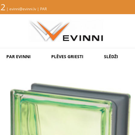
22
| evinni@evinni.lv |
PAR
PAR EVINNI
PLĒVES GRIESTI
SLĒDŽI