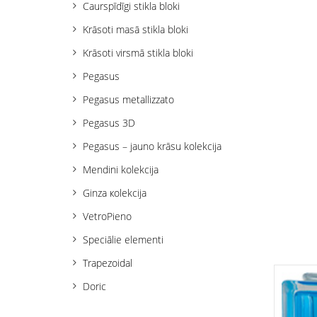
Caurspīdīgi stikla bloki
Krāsoti masā stikla bloki
Krāsoti virsmā stikla bloki
Pegasus
Pegasus metallizzato
Pegasus 3D
Pegasus – jauno krāsu kolekcija
Mendini kolekcija
Ginza кolekcija
VetroPieno
Speciālie elementi
Trapezoidal
Doric