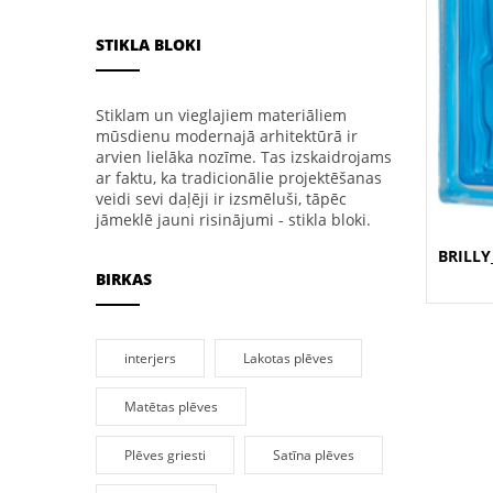
STIKLA BLOKI
Stiklam un vieglajiem materiāliem
mūsdienu modernajā arhitektūrā ir
arvien lielāka nozīme. Tas izskaidrojams
ar faktu, ka tradicionālie projektēšanas
veidi sevi daļēji ir izsmēluši, tāpēc
jāmeklē jauni risinājumi - stikla bloki.
BRILLY
BIRKAS
interjers
Lakotas plēves
Matētas plēves
Plēves griesti
Satīna plēves