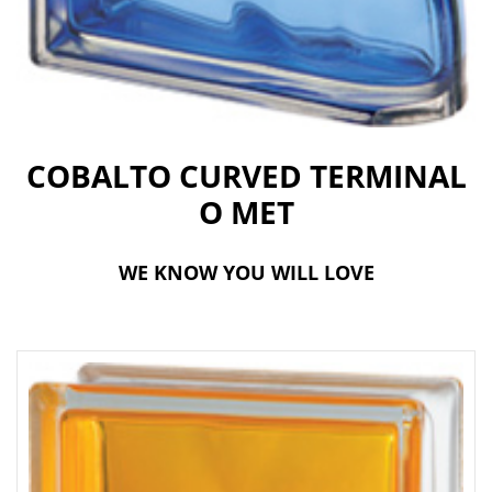
t
i
o
n
COBALTO CURVED TERMINAL
O MET
WE KNOW YOU WILL LOVE