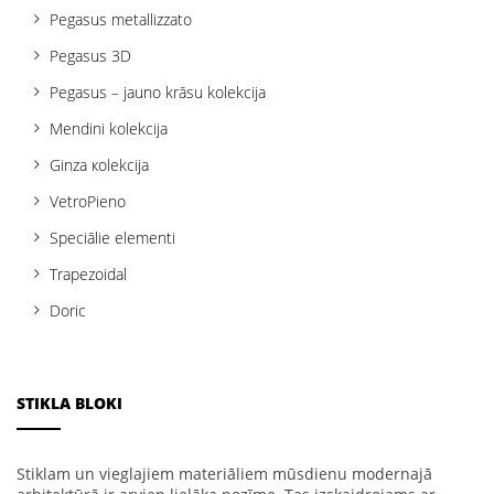
Pegasus metallizzato
Pegasus 3D
Pegasus – jauno krāsu kolekcija
Mendini kolekcija
Ginza кolekcija
VetroPieno
Speciālie elementi
Trapezoidal
Doric
STIKLA BLOKI
Stiklam un vieglajiem materiāliem mūsdienu modernajā