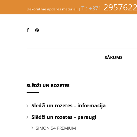
S
295762
T.: +371
k
Dekoratīvie apdares materiāli |
i
p
EVINNI
t
o
m
a
i
n
SĀKUMS
c
o
n
t
e
SLĒDŽI UN ROZETES
n
t
Slēdži un rozetes – informācija
Slēdži un rozetes – paraugi
SIMON 54 PREMIUM