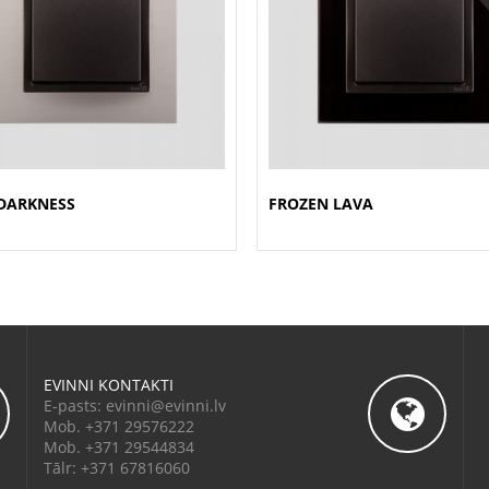
 DARKNESS
FROZEN LAVA
EVINNI KONTAKTI
E-pasts: evinni@evinni.lv
Mob. +371 29576222
Mob. +371 29544834
Tālr: +371 67816060