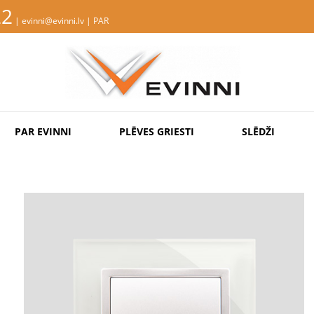
22
| evinni@evinni.lv |
PAR
PAR EVINNI
PLĒVES GRIESTI
SLĒDŽI