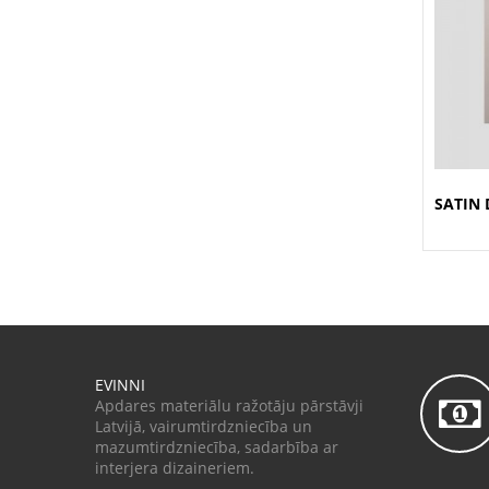
SATIN
EVINNI
Apdares materiālu ražotāju pārstāvji
Latvijā, vairumtirdzniecība un
mazumtirdzniecība, sadarbība ar
interjera dizaineriem.