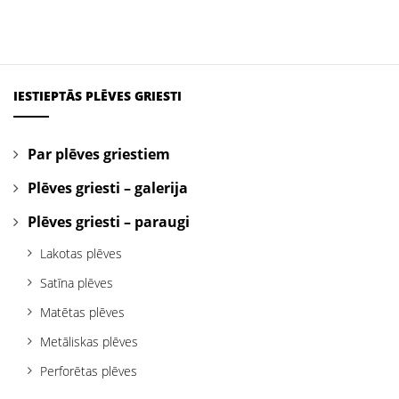
IESTIEPTĀS PLĒVES GRIESTI
Par plēves griestiem
Plēves griesti – galerija
Plēves griesti – paraugi
Lakotas plēves
Satīna plēves
Matētas plēves
Metāliskas plēves
Perforētas plēves