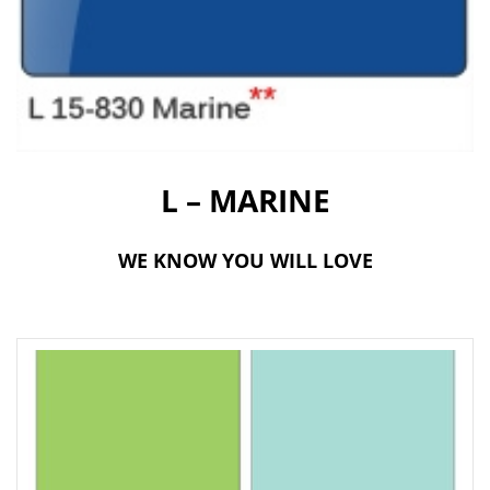
t
i
o
n
L – MARINE
WE KNOW YOU WILL LOVE