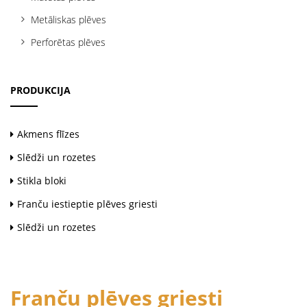
t
Metāliskas plēves
i
Perforētas plēves
o
n
PRODUKCIJA
Akmens flīzes
Slēdži un rozetes
Stikla bloki
Franču iestieptie plēves griesti
Slēdži un rozetes
Franču plēves griesti