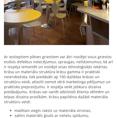
Ar iestieptiem plēves griestiem var ātri noslēpt visus griestos
esošos defektus notecējumus, spraugas, nelīdzenumus, kā arī
ir iespēja iemontēt un noslēpt visas tehnoloģiskās iekārtas.
Krāsa un materiālu struktūra krāsu gamma ir praktiski
neierobežota, tiek piedāvāti ap 100 dažādas krāsas un
struktūru veidi, atlasīti ņemot vērā marketinga pētījumus un
praktisko pieprasījumu. Ir iespēja veikt jebkuru dizaina
piedāvājumu. Krāsas var variēt atbilstoši klienta vēlmēm un
telpas dizaina prasībām. Krāsu papildina dažādi materiāla
struktūru veidi:
matētais viegls raksts uz materiāla virsmas,
satīns materiāls gluds ar nelielu spīdumu,