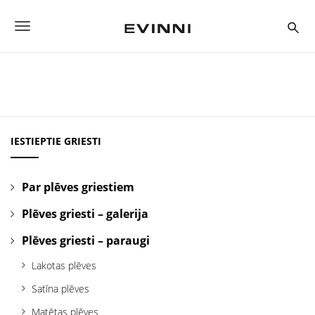
S
k
T
i
p
o
t
o
g
m
a
g
i
n
l
c
IESTIEPTIE GRIESTI
o
e
n
t
n
Par plēves griestiem
e
a
n
Plēves griesti – galerija
t
v
Plēves griesti – paraugi
i
Lakotas plēves
g
Satīna plēves
a
Matētas plēves