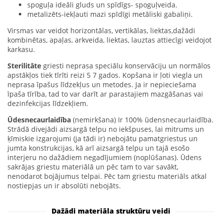
spoguļa ideāli gluds un spīdīgs- spoguļveida.
metalizēts-iekļauti mazi spīdīgi metāliski gabaliņi.
Virsmas var veidot horizontālas, vertikālas, liektas,dažādi
kombinētas, apaļas, arkveida, liektas, lauztas attiecīgi veidojot
karkasu.
Sterilitāte
griesti neprasa speciālu konservāciju un normālos
apstākļos tiek tīrīti reizi 5 7 gados. Kopšana ir ļoti viegla un
neprasa īpašus līdzekļus un metodes. Ja ir nepieciešama
īpaša tīrība, tad to var darīt ar parastajiem mazgāšanas vai
dezinfekcijas līdzekļiem.
Ūdesnecaurlaidība
(nemirkšana) Ir 100% ūdensnecaurlaidība.
Strādā divejādi aizsargā telpu no iekšpuses, lai mitrums un
ķīmiskie izgarojumi (ja tādi ir) nebojātu pamatgriestus un
jumta konstrukcijas, kā arī aizsargā telpu un tajā esošo
interjeru no dažādiem negadījumiem (noplūšanas). Ūdens
sakrājas griestu materiālā un pēc tam to var savākt,
nenodarot bojājumus telpai. Pēc tam griestu materiāls atkal
nostiepjas un ir absolūti nebojāts.
Dažādi materiāla struktūru veidi