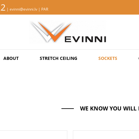
22
| evinni@evinni.lv |
PAR
ABOUT
STRETCH CEILING
SOCKETS
WE KNOW YOU WILL 