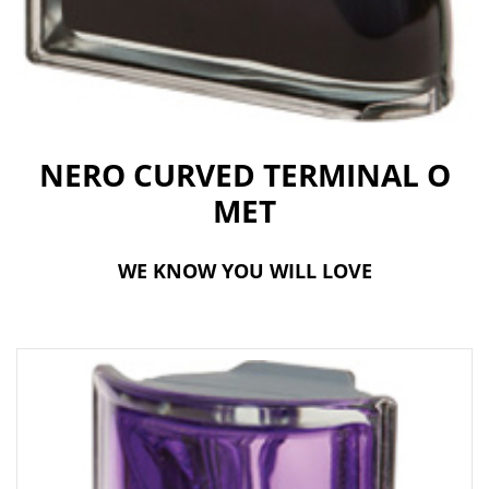
t
i
o
n
NERO CURVED TERMINAL O
MET
WE KNOW YOU WILL LOVE