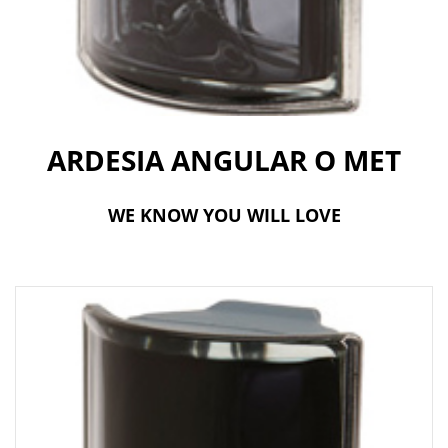
t
i
o
n
ARDESIA ANGULAR O MET
WE KNOW YOU WILL LOVE