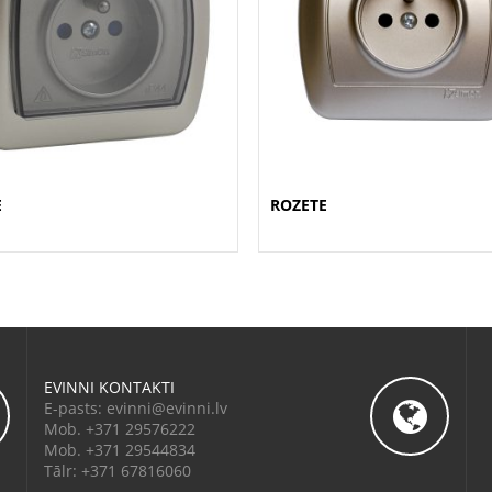
E
ROZETE
EVINNI KONTAKTI
E-pasts: evinni@evinni.lv
Mob. +371 29576222
Mob. +371 29544834
Tālr: +371 67816060