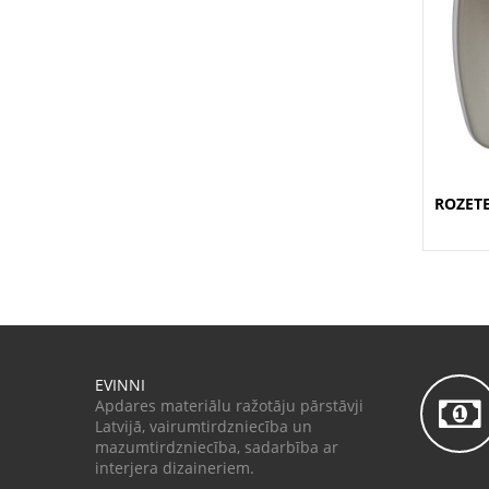
ROZET
EVINNI
Apdares materiālu ražotāju pārstāvji
Latvijā, vairumtirdzniecība un
mazumtirdzniecība, sadarbība ar
interjera dizaineriem.