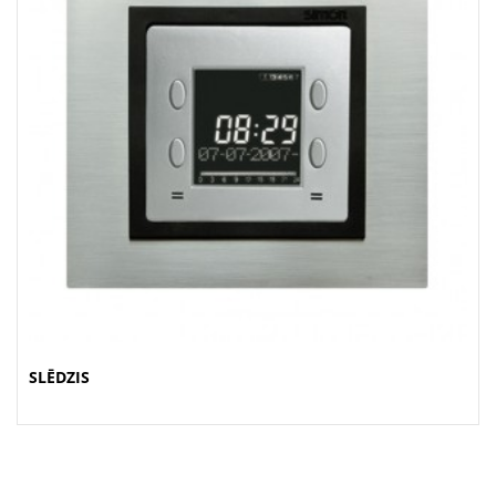
SLĒDZIS